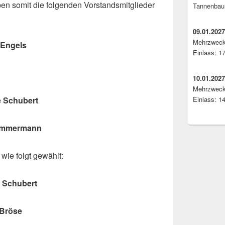
ben somit die folgenden Vorstandsmitglieder
Tannenbaum
09.01.202
Mehrzweck
ngels
Einlass: 1
10.01.2027
Mehrzweck
 Schubert
Einlass: 1
immermann
wie folgt gewählt:
hubert
Bröse