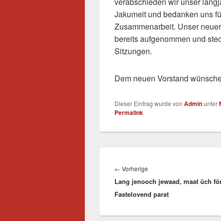
verabschieden wir unser langj
Jakumeit und bedanken uns für
Zusammenarbeit. Unser neuer L
bereits aufgenommen und steck
Sitzungen.
Dem neuen Vorstand wünschen wi
Dieser Eintrag wurde von
Admin
unter
Permalink
.
Beitragsnavigation
Vorheriger
←
Vorherige
Lang jenooch jewaad, maat üch fö
Beitrag:
Fastelovend parat