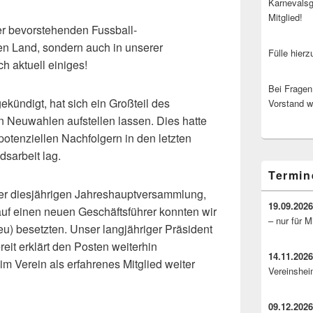
Karnevalsg
Mitglied!
der bevorstehenden Fussball-
en Land, sondern auch in unserer
Fülle hier
h aktuell einiges!
Bei Fragen
ekündigt, hat sich ein Großteil des
Vorstand 
n Neuwahlen aufstellen lassen. Dies hatte
potenziellen Nachfolgern in den letzten
sarbeit lag.
Termin
er diesjährigen Jahreshauptversammlung,
19.09.202
uf einen neuen Geschäftsführer konnten wir
– nur für M
eu) besetzten. Unser langjähriger Präsident
eit erklärt den Posten weiterhin
14.11.202
m Verein als erfahrenes Mitglied weiter
Vereinshei
09.12.202