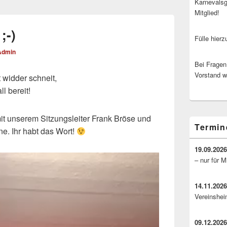
Karnevalsg
Mitglied!
;-)
Fülle hier
Admin
Bei Fragen
Vorstand 
 widder schneit,
ll bereit!
 mit unserem Sitzungsleiter Frank Bröse und
Termin
e. Ihr habt das Wort!
19.09.202
– nur für M
14.11.202
Vereinshei
09.12.202