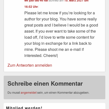
we just did 46 hat
schrieb
am
15. März 2021 um
16:52 Uhr
:
Please let me know if you’re looking for a
author for your blog. You have some really
great posts and I believe I would be a good
asset. If you ever want to take some of the
load off, I’d love to write some content for
your blog in exchange for a link back to
mine. Please shoot me an e-mail if
interested. Cheers!|
Zum Antworten anmelden
Schreibe einen Kommentar
Du musst
angemeldet
sein, um einen Kommentar abzugeben.
Primärer
Mitglied werden!