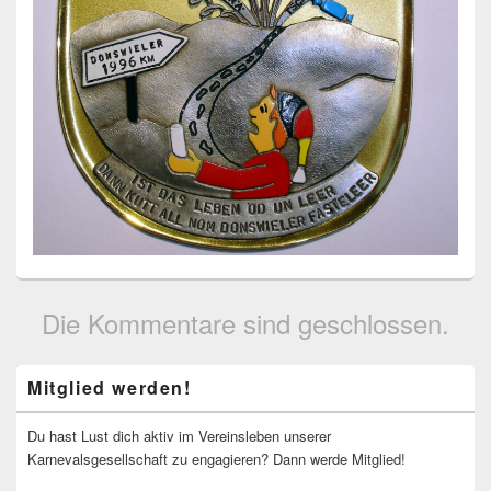
Die Kommentare sind geschlossen.
Primärer
Mitglied werden!
Seitenleisten-
Widgetbereich
Du hast Lust dich aktiv im Vereinsleben unserer
Karnevalsgesellschaft zu engagieren? Dann werde Mitglied!